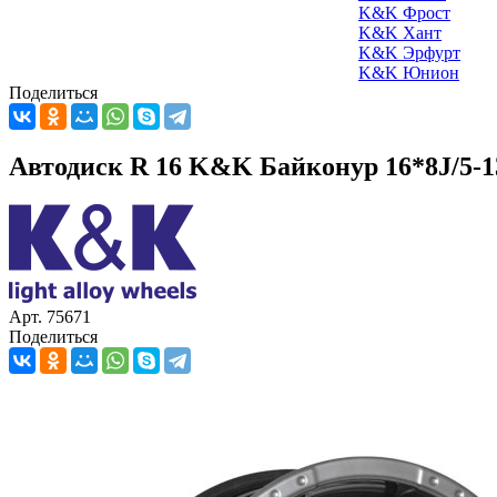
K&K Фрост
K&K Хант
K&K Эрфурт
K&K Юнион
Поделиться
Автодиск R 16 K&K Байконур 16*8J/5-13
Арт. 75671
Поделиться