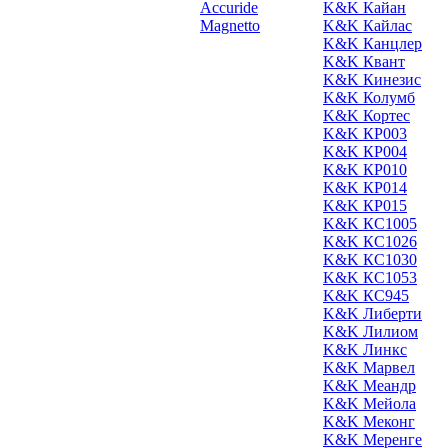
Accuride
K&K Кайан
Magnetto
K&K Кайлас
K&K Канцлер
K&K Квант
K&K Кинезис
K&K Колумб
K&K Кортес
K&K КР003
K&K КР004
K&K КР010
K&K КР014
K&K КР015
K&K КС1005
K&K КС1026
K&K КС1030
K&K КС1053
K&K КС945
K&K Либерти
K&K Лилиом
K&K Линкс
K&K Марвел
K&K Меандр
K&K Мейола
K&K Меконг
K&K Меренге