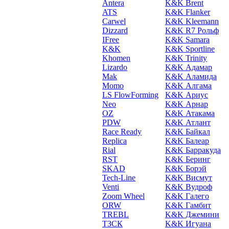
Antera
K&K Brent
ATS
K&K Flanker
Carwel
K&K Kleemann
Dizzard
K&K R7 Рольф
IFree
K&K Samara
K&K
K&K Sportline
Khomen
K&K Trinity
Lizardo
K&K Адамар
Mak
K&K Аламида
Momo
K&K Алгама
LS FlowForming
K&K Ариус
Neo
K&K Арнар
OZ
K&K Атакама
PDW
K&K Атлант
Race Ready
K&K Байкал
Replica
K&K Балеар
Rial
K&K Барракуда
RST
K&K Беринг
SKAD
K&K Борэй
Tech-Line
K&K Висмут
Venti
K&K Вудроф
Zoom Wheel
K&K Галего
ORW
K&K Гамбит
TREBL
K&K Джемини
ТЗСК
K&K Игуана