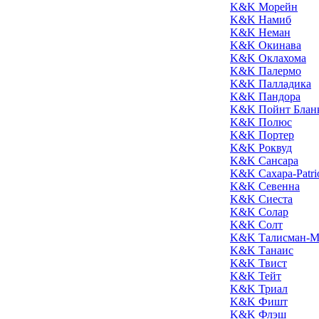
K&K Морейн
K&K Намиб
K&K Неман
K&K Окинава
K&K Оклахома
K&K Палермо
K&K Палладика
K&K Пандора
K&K Пойнт Блан
K&K Полюс
K&K Портер
K&K Роквуд
K&K Сансара
K&K Сахара-Patri
K&K Севенна
K&K Сиеста
K&K Солар
K&K Солт
K&K Талисман-М
K&K Танаис
K&K Твист
K&K Тейт
K&K Триал
K&K Фишт
K&K Флэш