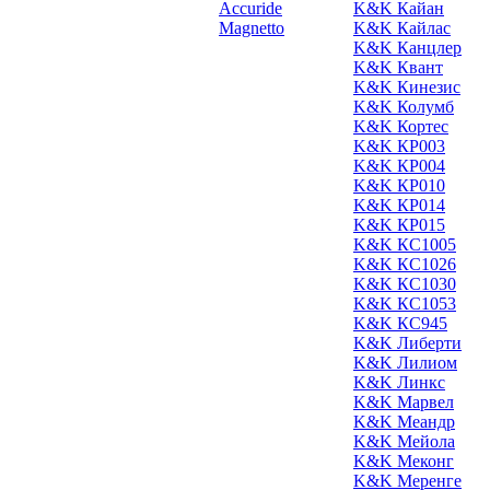
Accuride
K&K Кайан
Magnetto
K&K Кайлас
K&K Канцлер
K&K Квант
K&K Кинезис
K&K Колумб
K&K Кортес
K&K КР003
K&K КР004
K&K КР010
K&K КР014
K&K КР015
K&K КС1005
K&K КС1026
K&K КС1030
K&K КС1053
K&K КС945
K&K Либерти
K&K Лилиом
K&K Линкс
K&K Марвел
K&K Меандр
K&K Мейола
K&K Меконг
K&K Меренге