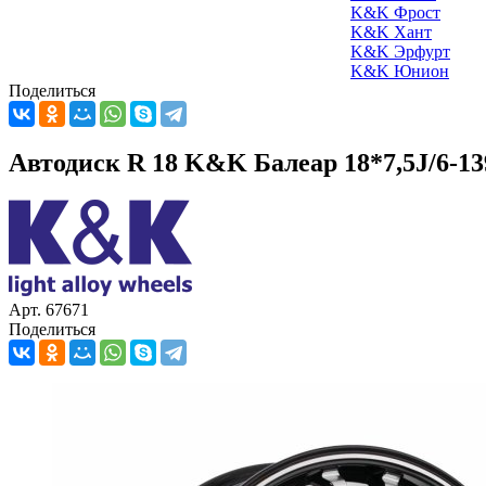
K&K Фрост
K&K Хант
K&K Эрфурт
K&K Юнион
Поделиться
Автодиск R 18 K&K Балеар 18*7,5J/6-13
Арт. 67671
Поделиться