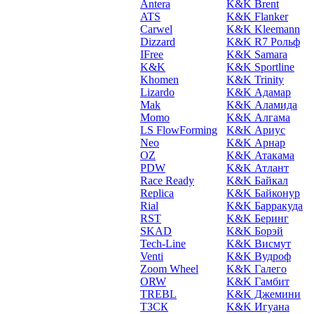
Antera
K&K Brent
ATS
K&K Flanker
Carwel
K&K Kleemann
Dizzard
K&K R7 Рольф
IFree
K&K Samara
K&K
K&K Sportline
Khomen
K&K Trinity
Lizardo
K&K Адамар
Mak
K&K Аламида
Momo
K&K Алгама
LS FlowForming
K&K Ариус
Neo
K&K Арнар
OZ
K&K Атакама
PDW
K&K Атлант
Race Ready
K&K Байкал
Replica
K&K Байконур
Rial
K&K Барракуда
RST
K&K Беринг
SKAD
K&K Борэй
Tech-Line
K&K Висмут
Venti
K&K Вудроф
Zoom Wheel
K&K Галего
ORW
K&K Гамбит
TREBL
K&K Джемини
ТЗСК
K&K Игуана