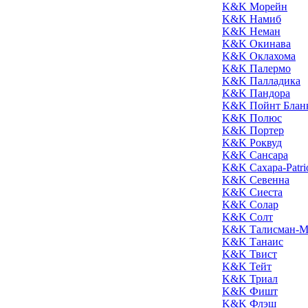
K&K Морейн
K&K Намиб
K&K Неман
K&K Окинава
K&K Оклахома
K&K Палермо
K&K Палладика
K&K Пандора
K&K Пойнт Блан
K&K Полюс
K&K Портер
K&K Роквуд
K&K Сансара
K&K Сахара-Patri
K&K Севенна
K&K Сиеста
K&K Солар
K&K Солт
K&K Талисман-М
K&K Танаис
K&K Твист
K&K Тейт
K&K Триал
K&K Фишт
K&K Флэш