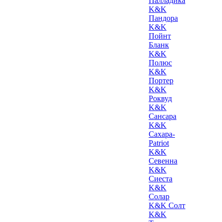
Палладика
K&K
Пандора
K&K
Пойнт
Бланк
K&K
Полюс
K&K
Портер
K&K
Роквуд
K&K
Сансара
K&K
Сахара-
Patriot
K&K
Севенна
K&K
Сиеста
K&K
Солар
K&K Солт
K&K