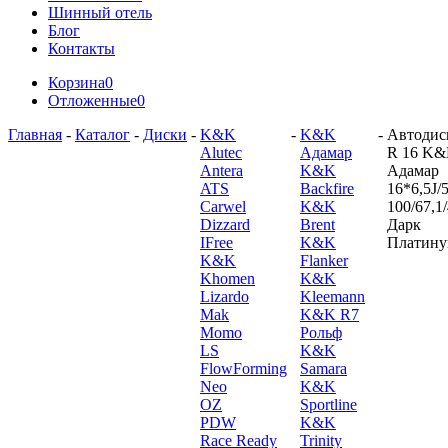
Шинный отель
Блог
Контакты
Корзина
0
Отложенные
0
Главная
-
Каталог
-
Диски
-
K&K
-
K&K
-
Автодис
Alutec
Адамар
R 16 K
Antera
K&K
Адамар
ATS
Backfire
16*6,5J/5
Carwel
K&K
100/67,1
Dizzard
Brent
Дарк
IFree
K&K
Платин
K&K
Flanker
Khomen
K&K
Lizardo
Kleemann
Mak
K&K R7
Momo
Рольф
LS
K&K
FlowForming
Samara
Neo
K&K
OZ
Sportline
PDW
K&K
Race Ready
Trinity