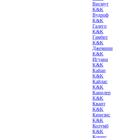
Висмут
K&K
Вудроф
K&K
Галего
K&K
Гамбит
K&K
Джемини
K&K
Игуана
K&K
Кайан
K&K
Кайлас
K&K
Канцлер
K&K
Квант
K&K
Кинезис
K&K
Колумб
K&K
Кортес