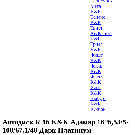
Талисман-
Мега
K&K
Танаис
K&K
Твист
K&K Тейт
K&K
Триал
K&K
Фишт
K&K
Флэш
K&K
Фрост
K&K
Хант
K&K
Эрфурт
K&K
Юнион
Автодиск R 16 K&K Адамар 16*6,5J/5-
100/67,1/40 Дарк Платинум