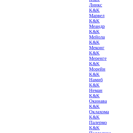
Линкс
K&K
Марвел
K&K
Меандр
K&K
Мейола
K&K
Меконг
K&K
Меренге
K&K
Морейн
K&K
Намиб
K&K
Неман
K&K
Окинава
K&K
Оклахома
K&K
Палермо
K&K