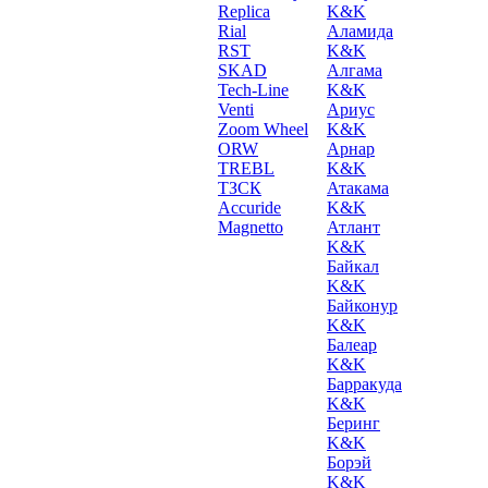
Replica
K&K
Rial
Аламида
RST
K&K
SKAD
Алгама
Tech-Line
K&K
Venti
Ариус
Zoom Wheel
K&K
ORW
Арнар
TREBL
K&K
ТЗСК
Атакама
Accuride
K&K
Magnetto
Атлант
K&K
Байкал
K&K
Байконур
K&K
Балеар
K&K
Барракуда
K&K
Беринг
K&K
Борэй
K&K