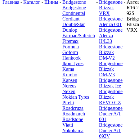
Главная
-
Каталог
-
Шины
-
Bridgestone
-
Bridgestone
-
Авто
Bridgestone
Blizzak
R16 2
Continental
VRX
92S
Cordiant
Bridgestone
Bridg
DoubleStar
Alenza 001
Blizz
Dunlop
Bridgestone
VRX
Farroad/Saferich
Alenza
Firemax
H/L33
Formula
Bridgestone
Goform
Blizzak
Hankook
DM-V2
Ikon Tyres
Bridgestone
Kama
Blizzak
Kumho
DM-V3
Kapsen
Bridgestone
Nereus
Blizzak Ice
Nexen
Bridgestone
Nokian Tyres
Blizzak
Pirelli
REVO GZ
Roadcruza
Bridgestone
Roadmarch
Dueler A/T
Roadstone
001
Viatti
Bridgestone
Yokohama
Dueler A/T
693V