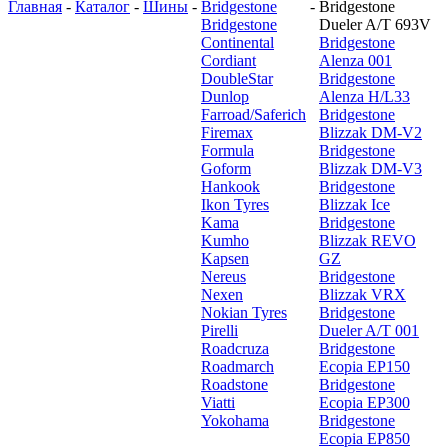
Главная
-
Каталог
-
Шины
-
Bridgestone
-
Bridgestone
Bridgestone
Dueler A/T 693V
Continental
Bridgestone
Cordiant
Alenza 001
DoubleStar
Bridgestone
Dunlop
Alenza H/L33
Farroad/Saferich
Bridgestone
Firemax
Blizzak DM-V2
Formula
Bridgestone
Goform
Blizzak DM-V3
Hankook
Bridgestone
Ikon Tyres
Blizzak Ice
Kama
Bridgestone
Kumho
Blizzak REVO
Kapsen
GZ
Nereus
Bridgestone
Nexen
Blizzak VRX
Nokian Tyres
Bridgestone
Pirelli
Dueler A/T 001
Roadcruza
Bridgestone
Roadmarch
Ecopia EP150
Roadstone
Bridgestone
Viatti
Ecopia EP300
Yokohama
Bridgestone
Ecopia EP850