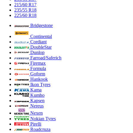
215/60 R17
235/55 R18
225/60 R18
Bridgestone
Continental
Cordiant
DoubleStar
Dunlop
Farroad/Saferich
Firemax
Formula
Goform
Hankook
Ikon Tyres
Kama
Kumho
Kapsen
Nereus
Nexen
Nokian Tyres
Pirelli
Roadcruza