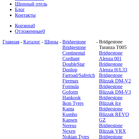
Шинный отель
Блог
Контакты
Корзина
0
Отложенные
0
Главная
-
Каталог
-
Шины
-
Bridgestone
-
Bridgestone
Bridgestone
Turanza T005
Continental
Bridgestone
Cordiant
Alenza 001
DoubleStar
Bridgestone
Dunlop
Alenza H/L33
Farroad/Saferich
Bridgestone
Firemax
Blizzak DM-V2
Formula
Bridgestone
Goform
Blizzak DM-V3
Hankook
Bridgestone
Ikon Tyres
Blizzak Ice
Kama
Bridgestone
Kumho
Blizzak REVO
Kapsen
GZ
Nereus
Bridgestone
Nexen
Blizzak VRX
Nokian Tyres
Bridgestone