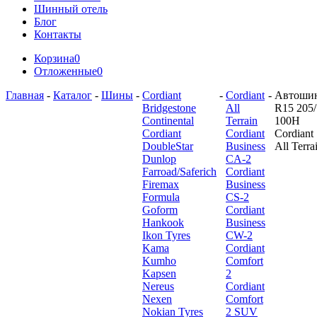
Шинный отель
Блог
Контакты
Корзина
0
Отложенные
0
Главная
-
Каталог
-
Шины
-
Cordiant
-
Cordiant
-
Автоши
Bridgestone
All
R15 205/
Continental
Terrain
100H
Cordiant
Cordiant
Cordiant
DoubleStar
Business
All Terra
Dunlop
CA-2
Farroad/Saferich
Cordiant
Firemax
Business
Formula
CS-2
Goform
Cordiant
Hankook
Business
Ikon Tyres
CW-2
Kama
Cordiant
Kumho
Comfort
Kapsen
2
Nereus
Cordiant
Nexen
Comfort
Nokian Tyres
2 SUV