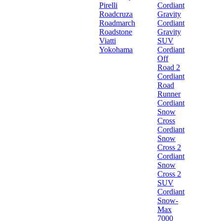
Pirelli
Cordiant
Roadcruza
Gravity
Roadmarch
Cordiant
Roadstone
Gravity
Viatti
SUV
Yokohama
Cordiant
Off
Road 2
Cordiant
Road
Runner
Cordiant
Snow
Cross
Cordiant
Snow
Cross 2
Cordiant
Snow
Cross 2
SUV
Cordiant
Snow-
Max
7000