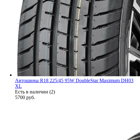
Автошины R18 225/45 95W DoubleStar Maximum DH03
XL
Есть в наличии (2)
5700
руб.