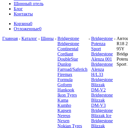
Шинный отель
Блог
Контакты
Корзина
0
Отложенные
0
Главная
-
Каталог
-
Шины
-
Bridgestone
-
Bridgestone
-
Авто
Bridgestone
Potenza
R18 2
Continental
Sport
95Y
Cordiant
Bridgestone
Bridg
DoubleStar
Alenza 001
Poten
Dunlop
Bridgestone
Sport
Farroad/Saferich
Alenza
Firemax
H/L33
Formula
Bridgestone
Goform
Blizzak
Hankook
DM-V2
Ikon Tyres
Bridgestone
Kama
Blizzak
Kumho
DM-V3
Kapsen
Bridgestone
Nereus
Blizzak Ice
Nexen
Bridgestone
Nokian Tyres
Blizzak