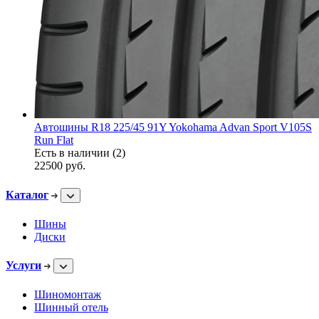
Автошины R18 225/45 91Y Yokohama Advan Sport V105S
Run Flat
Есть в наличии (2)
22500
руб.
Каталог
Шины
Диски
Услуги
Шиномонтаж
Шинный отель