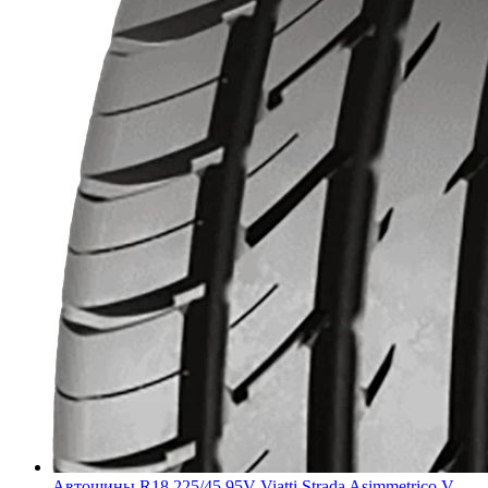
Автошины R18 225/45 95V Viatti Strada Asimmetrico V-