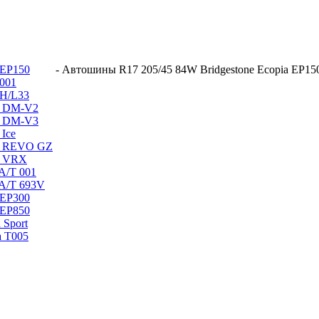
 EP150
-
Автошины R17 205/45 84W Bridgestone Ecopia EP15
 001
 H/L33
ak DM-V2
ak DM-V3
 Ice
ak REVO GZ
ak VRX
 A/T 001
 A/T 693V
 EP300
 EP850
 Sport
a T005