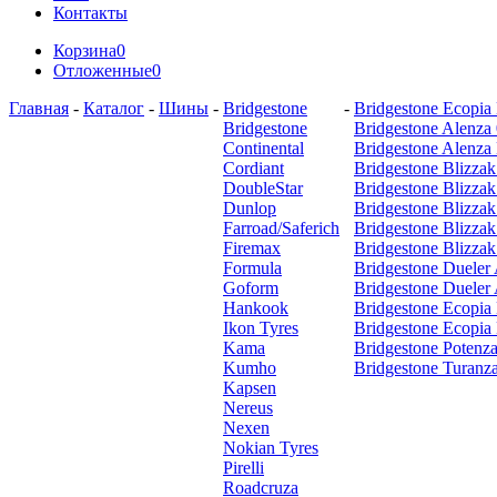
Контакты
Корзина
0
Отложенные
0
Главная
-
Каталог
-
Шины
-
Bridgestone
-
Bridgestone Ecopia
Bridgestone
Bridgestone Alenza
Continental
Bridgestone Alenza
Cordiant
Bridgestone Blizz
DoubleStar
Bridgestone Blizz
Dunlop
Bridgestone Blizzak
Farroad/Saferich
Bridgestone Blizz
Firemax
Bridgestone Blizz
Formula
Bridgestone Dueler
Goform
Bridgestone Dueler
Hankook
Bridgestone Ecopia
Ikon Tyres
Bridgestone Ecopia
Kama
Bridgestone Potenza
Kumho
Bridgestone Turanz
Kapsen
Nereus
Nexen
Nokian Tyres
Pirelli
Roadcruza