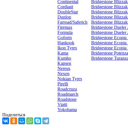
Continental
Bridgestone Blizz
Cordiant
Bridgestone Blizz
DoubleStar
Bridgestone Blizzak
Dunlop
Bridgestone Blizz
Farroad/Saferich
Bridgestone Blizz
Firemax
Bridgestone Dueler
Formula
Bridgestone Dueler
Goform
Bridgestone Ecopia
Hankook
Bridgestone Ecopia
Ikon Tyres
Bridgestone Ecopia
Kama
Bridgestone Potenza
Kumho
Bridgestone Turanz
Kapsen
Nereus
Nexen
Nokian Tyres
Pirelli
Roadcruza
Roadmarch
Roadstone
Viatti
Yokohama
Поделиться