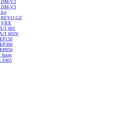
ak DM-V2
ak DM-V3
 Ice
ak REVO GZ
ak VRX
 A/T 001
 A/T 693V
 EP150
 EP300
 EP850
 Sport
a T005