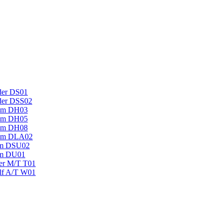
der DS01
der DSS02
um DH03
um DH05
um DH08
mum DLA02
um DSU02
um DU01
ger M/T T01
lf A/T W01