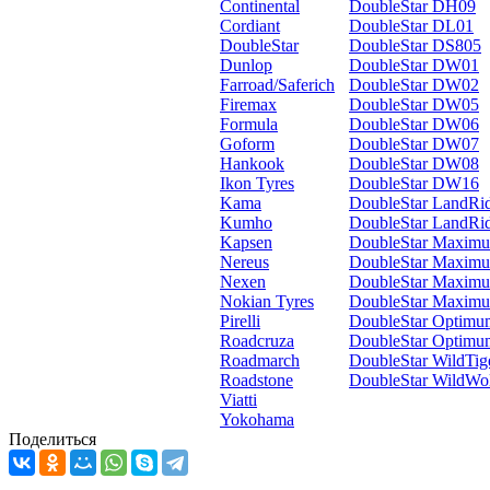
Continental
DoubleStar DH09
Cordiant
DoubleStar DL01
DoubleStar
DoubleStar DS805
Dunlop
DoubleStar DW01
Farroad/Saferich
DoubleStar DW02
Firemax
DoubleStar DW05
Formula
DoubleStar DW06
Goform
DoubleStar DW07
Hankook
DoubleStar DW08
Ikon Tyres
DoubleStar DW16
Kama
DoubleStar LandRi
Kumho
DoubleStar LandRi
Kapsen
DoubleStar Maxim
Nereus
DoubleStar Maxim
Nexen
DoubleStar Maxim
Nokian Tyres
DoubleStar Maxi
Pirelli
DoubleStar Optim
Roadcruza
DoubleStar Optim
Roadmarch
DoubleStar WildTi
Roadstone
DoubleStar WildWo
Viatti
Yokohama
Поделиться