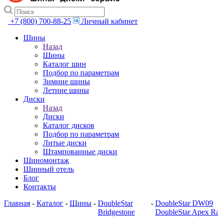
+7 (800) 700-88-25
Личный кабинет
Шины
Назад
Шины
Каталог шин
Подбор по параметрам
Зимние шины
Летние шины
Диски
Назад
Диски
Каталог дисков
Подбор по параметрам
Литые диски
Штампованные диски
Шиномонтаж
Шинный отель
Блог
Контакты
Главная
-
Каталог
-
Шины
-
DoubleStar
-
DoubleStar DW09
Bridgestone
DoubleStar Apex R