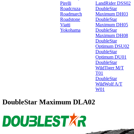
Pirelli
LandRider DSS02
Roadcruza
DoubleStar
Roadmarch
Maximum DH03
Roadstone
DoubleStar
Viatti
Maximum DH05
Yokohama
DoubleStar
Maximum DH08
DoubleStar
Optimum DSU02
DoubleStar
Optimum DU01
DoubleStar
WildTiger M/T
T01
DoubleStar
WildWolf A/T
W01
DoubleStar Maximum DLA02