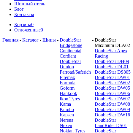
Шинный отель
Блог
Контакты
Корзина
0
Отложенные
0
Главная
-
Каталог
-
Шины
-
DoubleStar
-
DoubleStar
Bridgestone
Maximum DLA02
Continental
DoubleStar Apex
Cordiant
Racing
DoubleStar
DoubleStar DH09
Dunlop
DoubleStar DL01
Farroad/Saferich
DoubleStar DS805
Firemax
DoubleStar DW01
Formula
DoubleStar DW02
Goform
DoubleStar DW05
Hankook
DoubleStar DW06
Ikon Tyres
DoubleStar DW07
Kama
DoubleStar DW08
Kumho
DoubleStar DW09
Kapsen
DoubleStar DW16
Nereus
DoubleStar
Nexen
LandRider DS01
Nokian Tyres
DoubleStar