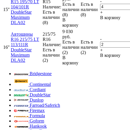
-
R15 195/70 LT
R15
Есть в
Есть в
104/101R
Наличие:
15''
наличии
наличии
DoubleStar
Есть в
+
(8)
(8)
Maximum
наличии
В корзину
В
DLA02
(8)
корзину
9 030
Автошины
215/75
руб.
-
R16 215/75 LT
R16
Есть в
Есть в
113/111R
Наличие:
16''
наличии
наличии
DoubleStar
Есть в
+
(2)
(2)
Maximum
наличии
В корзину
В
DLA02
(2)
корзину
Bridgestone
Continental
Cordiant
DoubleStar
Dunlop
Farroad/Saferich
Firemax
Formula
Goform
Hankook