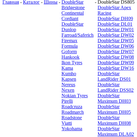
Главная
-
Каталог
-
Шины
-
DoubleStar
-
DoubleStar DS805
Bridgestone
DoubleStar Apex
Continental
Racing
Cordiant
DoubleStar DH09
DoubleStar
DoubleStar DL01
Dunlop
DoubleStar DW01
Farroad/Saferich
DoubleStar DW02
Firemax
DoubleStar DW05
Formula
DoubleStar DW06
Goform
DoubleStar DW07
Hankook
DoubleStar DW08
Ikon Tyres
DoubleStar DW09
Kama
DoubleStar DW16
Kumho
DoubleStar
Kapsen
LandRider DS01
Nereus
DoubleStar
Nexen
LandRider DSS02
Nokian Tyres
DoubleStar
Pirelli
Maximum DH03
Roadcruza
DoubleStar
Roadmarch
Maximum DH05
Roadstone
DoubleStar
Viatti
Maximum DH08
Yokohama
DoubleStar
Maximum DLA02