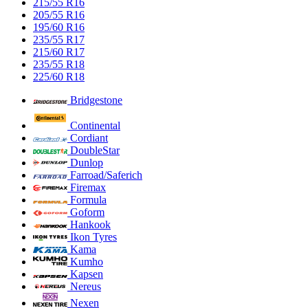
215/55 R16
205/55 R16
195/60 R16
235/55 R17
215/60 R17
235/55 R18
225/60 R18
Bridgestone
Continental
Cordiant
DoubleStar
Dunlop
Farroad/Saferich
Firemax
Formula
Goform
Hankook
Ikon Tyres
Kama
Kumho
Kapsen
Nereus
Nexen