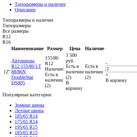
Типоразмеры и наличие
Описание
Типоразмеры и наличие
Типоразмеры
Все размеры
R12
R16
Наименование
Размер
Цена
Наличие
3 500
155/80
Автошины
руб.
-
R12
R12 155/80 LT
Есть в
Есть в
Наличие:
12''
88/86N
наличии
наличии
Есть в
+
DoubleStar
(2)
(2)
наличии
В корзину
DS805
В
(2)
корзину
Популярные категории
Зимние шины
Летние шины
185/65 R14
175/65 R14
195/65 R15
185/65 R15