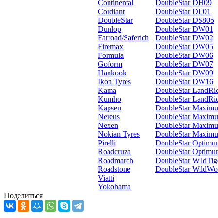
Continental
DoubleStar DH09
Cordiant
DoubleStar DL01
DoubleStar
DoubleStar DS805
Dunlop
DoubleStar DW01
Farroad/Saferich
DoubleStar DW02
Firemax
DoubleStar DW05
Formula
DoubleStar DW06
Goform
DoubleStar DW07
Hankook
DoubleStar DW09
Ikon Tyres
DoubleStar DW16
Kama
DoubleStar LandRi
Kumho
DoubleStar LandRi
Kapsen
DoubleStar Maxim
Nereus
DoubleStar Maxim
Nexen
DoubleStar Maxim
Nokian Tyres
DoubleStar Maxi
Pirelli
DoubleStar Optim
Roadcruza
DoubleStar Optim
Roadmarch
DoubleStar WildTi
Roadstone
DoubleStar WildWo
Viatti
Yokohama
Поделиться