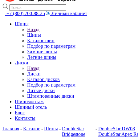
+7 (800) 700-88-25
Личный кабинет
Шины
Назад
Шины
Каталог шин
Подбор по параметрам
Зимние шины
Летние шины
Диски
Назад
Диски
Каталог дисков
Подбор по параметрам
Литые диски
Штампованные диски
Шиномонтаж
Шинный отель
Блог
Контакты
Главная
-
Каталог
-
Шины
-
DoubleStar
-
DoubleStar DW08
Bridgestone
DoubleStar Apex R