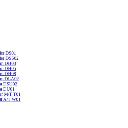
der DS01
der DSS02
um DH03
um DH05
um DH08
mum DLA02
um DSU02
um DU01
ger M/T T01
lf A/T W01