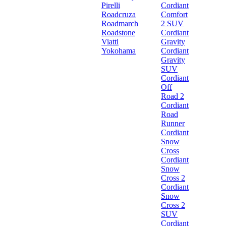
Pirelli
Cordiant
Roadcruza
Comfort
Roadmarch
2 SUV
Roadstone
Cordiant
Viatti
Gravity
Yokohama
Cordiant
Gravity
SUV
Cordiant
Off
Road 2
Cordiant
Road
Runner
Cordiant
Snow
Cross
Cordiant
Snow
Cross 2
Cordiant
Snow
Cross 2
SUV
Cordiant