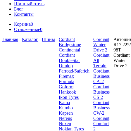
Шинный отель
Блог
Контакты
Корзина
0
Отложенные
0
Главная
-
Каталог
-
Шины
-
Cordiant
-
Cordiant
-
Автоши
Bridgestone
Winter
R17 225/
Continental
Drive 2
98T
Cordiant
Cordiant
Cordiant
DoubleStar
All
Winter
Dunlop
Terrain
Drive 2
Farroad/Saferich
Cordiant
Firemax
Business
Formula
CA-2
Goform
Cordiant
Hankook
Business
Ikon Tyres
CS-2
Kama
Cordiant
Kumho
Business
Kapsen
CW-2
Nereus
Cordiant
Nexen
Comfort
Nokian Tyres
2