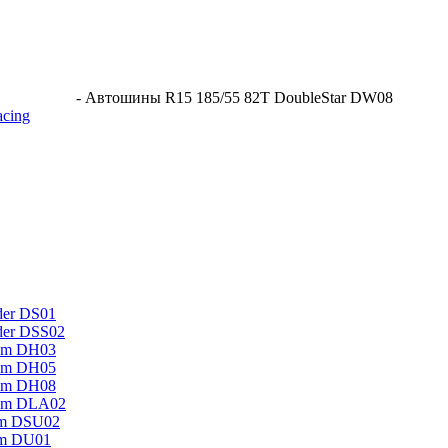
-
Автошины R15 185/55 82T DoubleStar DW08
acing
der DS01
der DSS02
um DH03
um DH05
um DH08
mum DLA02
um DSU02
um DU01