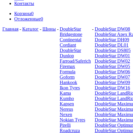
Контакты
Корзина
0
Отложенные
0
Главная
-
Каталог
-
Шины
-
DoubleStar
-
DoubleStar DW08
Bridgestone
DoubleStar Apex R
Continental
DoubleStar DH09
Cordiant
DoubleStar DL01
DoubleStar
DoubleStar DS805
Dunlop
DoubleStar DW01
Farroad/Saferich
DoubleStar DW02
Firemax
DoubleStar DW05
Formula
DoubleStar DW06
Goform
DoubleStar DW07
Hankook
DoubleStar DW09
Ikon Tyres
DoubleStar DW16
Kama
DoubleStar LandRi
Kumho
DoubleStar LandRi
Kapsen
DoubleStar Maxim
Nereus
DoubleStar Maxim
Nexen
DoubleStar Maxim
Nokian Tyres
DoubleStar Maxi
Pirelli
DoubleStar Optim
Roadcruza
DoubleStar Optim