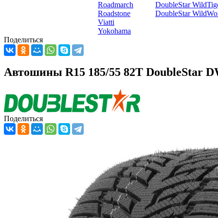
Roadmarch
DoubleStar WildTi
Roadstone
DoubleStar WildWo
Viatti
Yokohama
Поделиться
Автошины R15 185/55 82T DoubleStar 
Поделиться