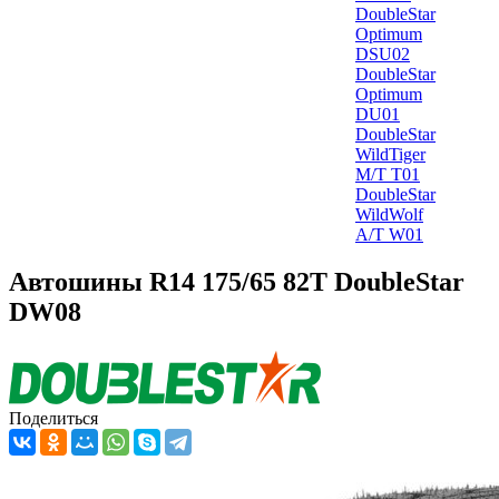
DoubleStar
Optimum
DSU02
DoubleStar
Optimum
DU01
DoubleStar
WildTiger
M/T T01
DoubleStar
WildWolf
A/T W01
Автошины R14 175/65 82T DoubleStar
DW08
Поделиться