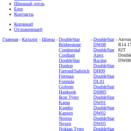
Шинный отель
Блог
Контакты
Корзина
0
Отложенные
0
Главная
-
Каталог
-
Шины
-
DoubleStar
-
DoubleStar
-
Авто
Bridgestone
DW08
R14 1
Continental
DoubleStar
82T
Cordiant
Apex
Double
DoubleStar
Racing
DW08
Dunlop
DoubleStar
Farroad/Saferich
DH09
Firemax
DoubleStar
Formula
DL01
Goform
DoubleStar
Hankook
DS805
Ikon Tyres
DoubleStar
Kama
DW01
Kumho
DoubleStar
Kapsen
DW02
Nereus
DoubleStar
Nexen
DW05
Nokian Tyres
DoubleStar