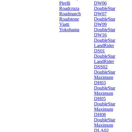
Pirelli
DW06
Roadcruza
DoubleStar
Roadmarch
DW07
Roadstone
DoubleStar
Viatti
DW09
Yokohama
DoubleStar
DW16
DoubleStar
LandRider
DS01
DoubleStar
LandRider
DSS02
DoubleStar
Maximum
DH03
DoubleStar
Maximum
DH05
DoubleStar
Maximum
DH08
DoubleStar
Maximum
DLA02