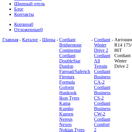
Шинный отель
Блог
Контакты
Корзина
0
Отложенные
0
Главная
-
Каталог
-
Шины
-
Cordiant
-
Cordiant
-
Автоши
Bridgestone
Winter
R14 175/
Continental
Drive 2
86T
Cordiant
Cordiant
Cordiant
DoubleStar
All
Winter
Dunlop
Terrain
Drive 2
Farroad/Saferich
Cordiant
Firemax
Business
Formula
CA-2
Goform
Cordiant
Hankook
Business
Ikon Tyres
CS-2
Kama
Cordiant
Kumho
Business
Kapsen
CW-2
Nereus
Cordiant
Nexen
Comfort
Nokian Tyres
2