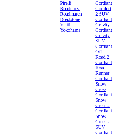
Pirelli
Cordiant
Roadcruza
Comfort
Roadmarch
2 SUV
Roadstone
Cordiant
Viatti
Gravity
Yokohama
Cordiant
Gravity
SUV
Cordiant
Off
Road 2
Cordiant
Road
Runner
Cordiant
Snow
Cross
Cordiant
Snow
Cross 2
Cordiant
Snow
Cross 2
SUV
Cordiant