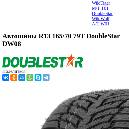
WildTiger
M/T T01
DoubleStar
WildWolf
A/T W01
Автошины R13 165/70 79T DoubleStar
DW08
Поделиться