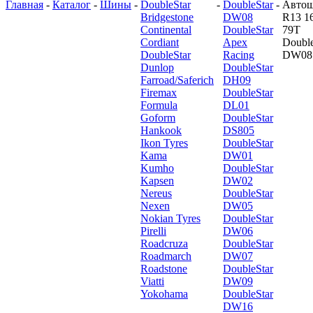
Главная
-
Каталог
-
Шины
-
DoubleStar
-
DoubleStar
-
Авто
Bridgestone
DW08
R13 1
Continental
DoubleStar
79T
Cordiant
Apex
Double
DoubleStar
Racing
DW08
Dunlop
DoubleStar
Farroad/Saferich
DH09
Firemax
DoubleStar
Formula
DL01
Goform
DoubleStar
Hankook
DS805
Ikon Tyres
DoubleStar
Kama
DW01
Kumho
DoubleStar
Kapsen
DW02
Nereus
DoubleStar
Nexen
DW05
Nokian Tyres
DoubleStar
Pirelli
DW06
Roadcruza
DoubleStar
Roadmarch
DW07
Roadstone
DoubleStar
Viatti
DW09
Yokohama
DoubleStar
DW16