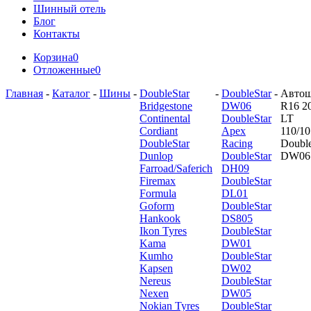
Шинный отель
Блог
Контакты
Корзина
0
Отложенные
0
Главная
-
Каталог
-
Шины
-
DoubleStar
-
DoubleStar
-
Авто
Bridgestone
DW06
R16 2
Continental
DoubleStar
LT
Cordiant
Apex
110/1
DoubleStar
Racing
Double
Dunlop
DoubleStar
DW06
Farroad/Saferich
DH09
Firemax
DoubleStar
Formula
DL01
Goform
DoubleStar
Hankook
DS805
Ikon Tyres
DoubleStar
Kama
DW01
Kumho
DoubleStar
Kapsen
DW02
Nereus
DoubleStar
Nexen
DW05
Nokian Tyres
DoubleStar