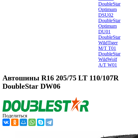
DoubleStar
Optimum
DSU02
DoubleStar
Optimum
DU01
DoubleStar
WildTiger
M/T T01
DoubleStar
WildWolf
A/T W01
Автошины R16 205/75 LT 110/107R
DoubleStar DW06
Поделиться