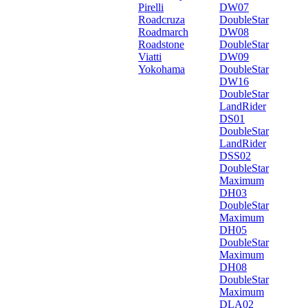
Pirelli
DW07
Roadcruza
DoubleStar
Roadmarch
DW08
Roadstone
DoubleStar
Viatti
DW09
Yokohama
DoubleStar
DW16
DoubleStar
LandRider
DS01
DoubleStar
LandRider
DSS02
DoubleStar
Maximum
DH03
DoubleStar
Maximum
DH05
DoubleStar
Maximum
DH08
DoubleStar
Maximum
DLA02