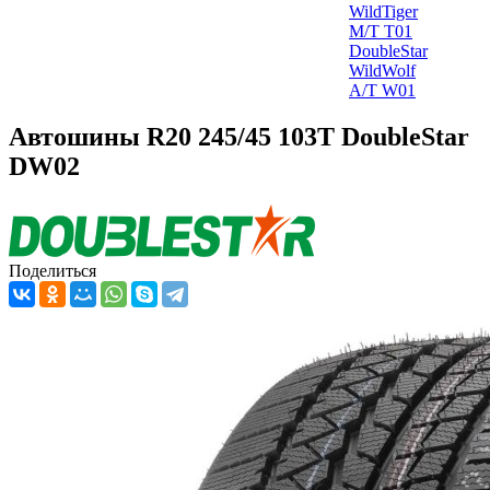
WildTiger
M/T T01
DoubleStar
WildWolf
A/T W01
Автошины R20 245/45 103T DoubleStar
DW02
Поделиться