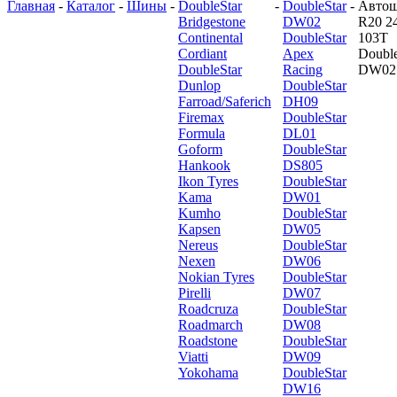
Главная
-
Каталог
-
Шины
-
DoubleStar
-
DoubleStar
-
Авто
Bridgestone
DW02
R20 2
Continental
DoubleStar
103T
Cordiant
Apex
Double
DoubleStar
Racing
DW02
Dunlop
DoubleStar
Farroad/Saferich
DH09
Firemax
DoubleStar
Formula
DL01
Goform
DoubleStar
Hankook
DS805
Ikon Tyres
DoubleStar
Kama
DW01
Kumho
DoubleStar
Kapsen
DW05
Nereus
DoubleStar
Nexen
DW06
Nokian Tyres
DoubleStar
Pirelli
DW07
Roadcruza
DoubleStar
Roadmarch
DW08
Roadstone
DoubleStar
Viatti
DW09
Yokohama
DoubleStar
DW16