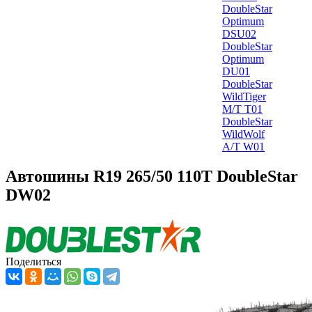
DoubleStar
Optimum
DSU02
DoubleStar
Optimum
DU01
DoubleStar
WildTiger
M/T T01
DoubleStar
WildWolf
A/T W01
Автошины R19 265/50 110T DoubleStar
DW02
Поделиться