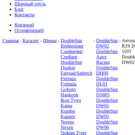
Шинный отель
Блог
Контакты
Корзина
0
Отложенные
0
Главная
-
Каталог
-
Шины
-
DoubleStar
-
DoubleStar
-
Авто
Bridgestone
DW02
R19 2
Continental
DoubleStar
110T
Cordiant
Apex
Double
DoubleStar
Racing
DW02
Dunlop
DoubleStar
Farroad/Saferich
DH09
Firemax
DoubleStar
Formula
DL01
Goform
DoubleStar
Hankook
DS805
Ikon Tyres
DoubleStar
Kama
DW01
Kumho
DoubleStar
Kapsen
DW05
Nereus
DoubleStar
Nexen
DW06
Nokian Tyres
DoubleStar