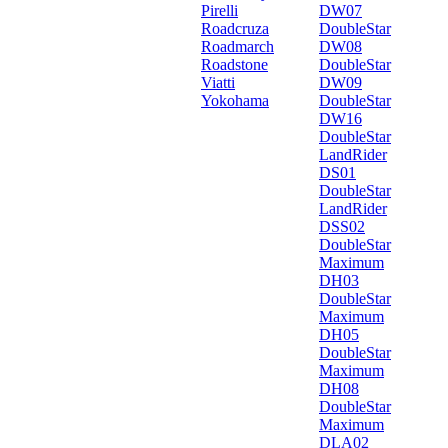
Pirelli
DW07
Roadcruza
DoubleStar
Roadmarch
DW08
Roadstone
DoubleStar
Viatti
DW09
Yokohama
DoubleStar
DW16
DoubleStar
LandRider
DS01
DoubleStar
LandRider
DSS02
DoubleStar
Maximum
DH03
DoubleStar
Maximum
DH05
DoubleStar
Maximum
DH08
DoubleStar
Maximum
DLA02