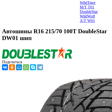
WildTiger
M/T T01
DoubleStar
WildWolf
A/T W01
Автошины R16 215/70 100T DoubleStar
DW01 шип
Поделиться