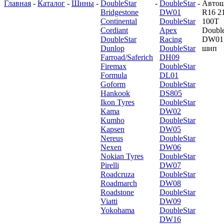
Главная
-
Каталог
-
Шины
-
DoubleStar
-
DoubleStar
-
Авто
Bridgestone
DW01
R16 2
Continental
DoubleStar
100T
Cordiant
Apex
Double
DoubleStar
Racing
DW01
Dunlop
DoubleStar
шип
Farroad/Saferich
DH09
Firemax
DoubleStar
Formula
DL01
Goform
DoubleStar
Hankook
DS805
Ikon Tyres
DoubleStar
Kama
DW02
Kumho
DoubleStar
Kapsen
DW05
Nereus
DoubleStar
Nexen
DW06
Nokian Tyres
DoubleStar
Pirelli
DW07
Roadcruza
DoubleStar
Roadmarch
DW08
Roadstone
DoubleStar
Viatti
DW09
Yokohama
DoubleStar
DW16