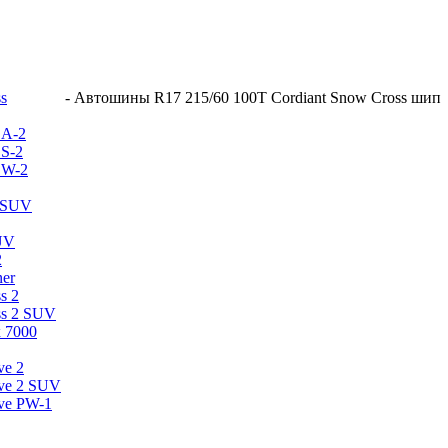
s
-
Автошины R17 215/60 100T Cordiant Snow Cross шип
CA-2
CS-2
CW-2
2 SUV
SUV
2
ner
s 2
ss 2 SUV
 7000
ve 2
ive 2 SUV
ive PW-1