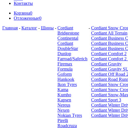
Контакты
Корзина
0
Отложенные
0
Главная
-
Каталог
-
Шины
-
Cordiant
-
Cordiant Snow Cros
Bridgestone
Cordiant All Terrain
Continental
Cordiant Business 
Cordiant
Cordiant Business 
DoubleStar
Cordiant Business 
Dunlop
Cordiant Comfort 2
Farroad/Saferich
Cordiant Comfort 
Firemax
Cordiant Gravity
Formula
Cordiant Gravity 
Goform
Cordiant Off Road 
Hankook
Cordiant Road Run
Ikon Tyres
Cordiant Snow Cros
Kama
Cordiant Snow Cro
Kumho
Cordiant Snow-Max
Kapsen
Cordiant Sport 3
Nereus
Cordiant Winter Dri
Nexen
Cordiant Winter Dr
Nokian Tyres
Cordiant Winter Dr
Pirelli
Roadcruza