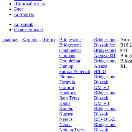
Шинный отель
Блог
Контакты
Корзина
0
Отложенные
0
Главная
-
Каталог
-
Шины
-
Bridgestone
-
Bridgestone
-
Авто
Bridgestone
Blizzak Ice
R16 2
Continental
Bridgestone
94T
Cordiant
Alenza 001
Bridg
DoubleStar
Bridgestone
Blizza
Dunlop
Alenza
XL
Farroad/Saferich
H/L33
Firemax
Bridgestone
Formula
Blizzak
Goform
DM-V2
Hankook
Bridgestone
Ikon Tyres
Blizzak
Kama
DM-V3
Kumho
Bridgestone
Kapsen
Blizzak
Nereus
REVO GZ
Nexen
Bridgestone
Nokian Tyres
Blizzak