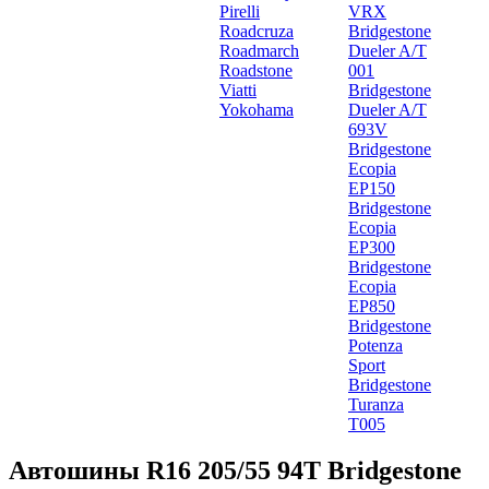
Pirelli
VRX
Roadcruza
Bridgestone
Roadmarch
Dueler A/T
Roadstone
001
Viatti
Bridgestone
Yokohama
Dueler A/T
693V
Bridgestone
Ecopia
EP150
Bridgestone
Ecopia
EP300
Bridgestone
Ecopia
EP850
Bridgestone
Potenza
Sport
Bridgestone
Turanza
T005
Автошины R16 205/55 94T Bridgestone