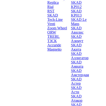
Replica
SKAD
Rial
KP012
RST
SKAD
SKAD
KP013
Tech-Line
SKAD Le
Venti
Mans
Zoom Wheel
SKAD
ORW
Авилис
TREBL
SKAD
ТЗСК
Азимут
Accuride
SKAD
Magnetto
Акита
SKAD
Аллигатор
SKAD
Амиата
SKAD
Амстердам
SKAD
Астер
SKAD
Асти
SKAD
Атакор
SKAD