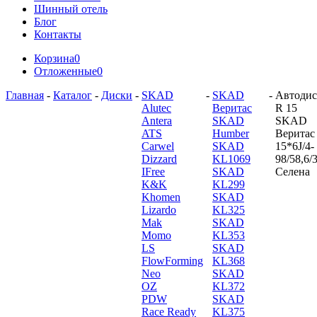
Шинный отель
Блог
Контакты
Корзина
0
Отложенные
0
Главная
-
Каталог
-
Диски
-
SKAD
-
SKAD
-
Автодис
Alutec
Веритас
R 15
Antera
SKAD
SKAD
ATS
Humber
Веритас
Carwel
SKAD
15*6J/4-
Dizzard
KL1069
98/58,6/
IFree
SKAD
Селена
K&K
KL299
Khomen
SKAD
Lizardo
KL325
Mak
SKAD
Momo
KL353
LS
SKAD
FlowForming
KL368
Neo
SKAD
OZ
KL372
PDW
SKAD
Race Ready
KL375