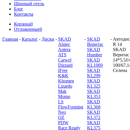
Шинный отель
Блог
Контакты
Корзина
0
Отложенные
0
Главная
-
Каталог
-
Диски
-
SKAD
-
SKAD
-
Автодис
Alutec
Веритас
R 14
Antera
SKAD
SKAD
ATS
Humber
Веритас
Carwel
SKAD
14*5,5J/
Dizzard
KL1069
100/67,1
IFree
SKAD
Селена
K&K
KL299
Khomen
SKAD
Lizardo
KL325
Mak
SKAD
Momo
KL353
LS
SKAD
FlowForming
KL368
Neo
SKAD
OZ
KL372
PDW
SKAD
Race Ready
KL375