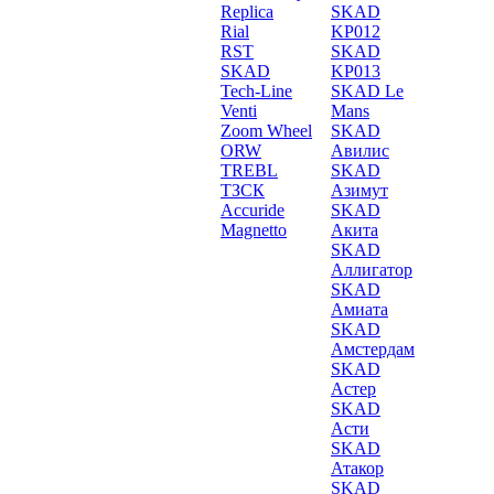
Replica
SKAD
Rial
KP012
RST
SKAD
SKAD
KP013
Tech-Line
SKAD Le
Venti
Mans
Zoom Wheel
SKAD
ORW
Авилис
TREBL
SKAD
ТЗСК
Азимут
Accuride
SKAD
Magnetto
Акита
SKAD
Аллигатор
SKAD
Амиата
SKAD
Амстердам
SKAD
Астер
SKAD
Асти
SKAD
Атакор
SKAD