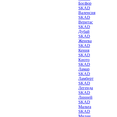
Босфор
SKAD
Валенсия
SKAD
Веритас
SKAD
Дубай
SKAD
Женева
SKAD
Кения
SKAD
Киото
SKAD
Ламар
SKAD
Ламберт
SKAD
Легенда
SKAD
Линней
SKAD
Мальта
SKAD
Милан