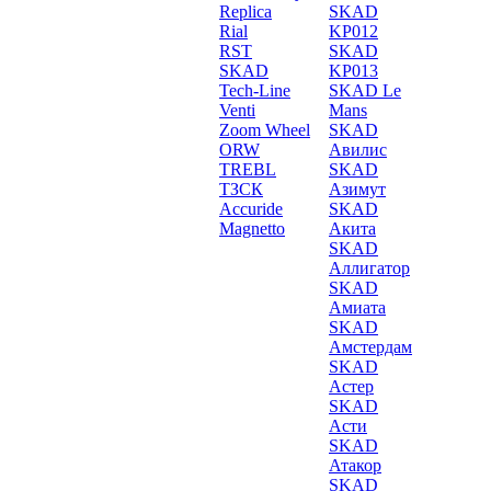
Replica
SKAD
Rial
KP012
RST
SKAD
SKAD
KP013
Tech-Line
SKAD Le
Venti
Mans
Zoom Wheel
SKAD
ORW
Авилис
TREBL
SKAD
ТЗСК
Азимут
Accuride
SKAD
Magnetto
Акита
SKAD
Аллигатор
SKAD
Амиата
SKAD
Амстердам
SKAD
Астер
SKAD
Асти
SKAD
Атакор
SKAD