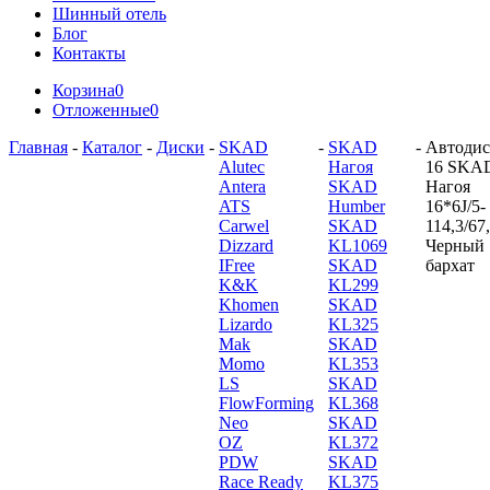
Шинный отель
Блог
Контакты
Корзина
0
Отложенные
0
Главная
-
Каталог
-
Диски
-
SKAD
-
SKAD
-
Автодис
Alutec
Нагоя
16 SKA
Antera
SKAD
Нагоя
ATS
Humber
16*6J/5-
Carwel
SKAD
114,3/67
Dizzard
KL1069
Черный
IFree
SKAD
бархат
K&K
KL299
Khomen
SKAD
Lizardo
KL325
Mak
SKAD
Momo
KL353
LS
SKAD
FlowForming
KL368
Neo
SKAD
OZ
KL372
PDW
SKAD
Race Ready
KL375