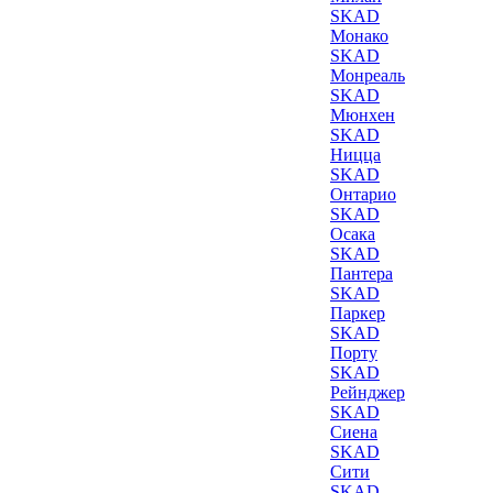
SKAD
Монако
SKAD
Монреаль
SKAD
Мюнхен
SKAD
Ницца
SKAD
Онтарио
SKAD
Осака
SKAD
Пантера
SKAD
Паркер
SKAD
Порту
SKAD
Рейнджер
SKAD
Сиена
SKAD
Сити
SKAD