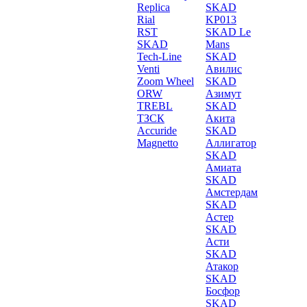
Replica
SKAD
Rial
KP013
RST
SKAD Le
SKAD
Mans
Tech-Line
SKAD
Venti
Авилис
Zoom Wheel
SKAD
ORW
Азимут
TREBL
SKAD
ТЗСК
Акита
Accuride
SKAD
Magnetto
Аллигатор
SKAD
Амиата
SKAD
Амстердам
SKAD
Астер
SKAD
Асти
SKAD
Атакор
SKAD
Босфор
SKAD