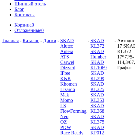
Шинный отель
Блог
Контакты
Корзина
0
Отложенные
0
Главная
-
Каталог
-
Диски
-
SKAD
-
SKAD
-
Автодис
Alutec
KL372
17 SKA
Antera
SKAD
KL372
ATS
Humber
17*7J/5-
Carwel
SKAD
114,3/67
Dizzard
KL1069
Графит
IFree
SKAD
K&K
KL299
Khomen
SKAD
Lizardo
KL325
Mak
SKAD
Momo
KL353
LS
SKAD
FlowForming
KL368
Neo
SKAD
OZ
KL375
PDW
SKAD
Race Ready
KP012