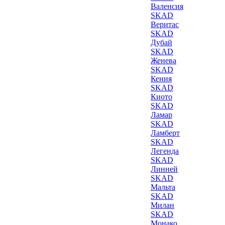
Валенсия
SKAD
Веритас
SKAD
Дубай
SKAD
Женева
SKAD
Кения
SKAD
Киото
SKAD
Ламар
SKAD
Ламберт
SKAD
Легенда
SKAD
Линней
SKAD
Мальта
SKAD
Милан
SKAD
Монако