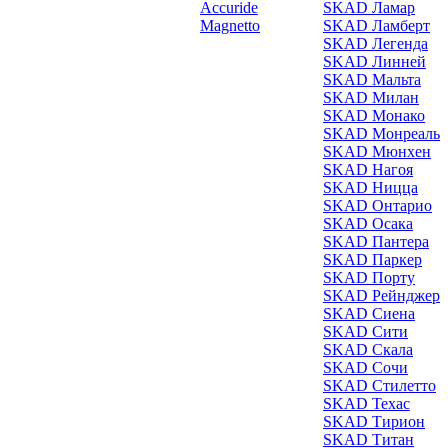
Accuride
SKAD Ламар
Magnetto
SKAD Ламберт
SKAD Легенда
SKAD Линней
SKAD Мальта
SKAD Милан
SKAD Монако
SKAD Монреаль
SKAD Мюнхен
SKAD Нагоя
SKAD Ницца
SKAD Онтарио
SKAD Осака
SKAD Пантера
SKAD Паркер
SKAD Порту
SKAD Рейнджер
SKAD Сиена
SKAD Сити
SKAD Скала
SKAD Сочи
SKAD Стилетто
SKAD Техас
SKAD Тирион
SKAD Титан