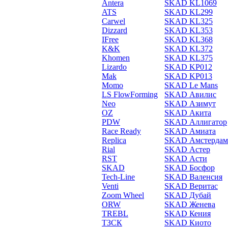
Antera
SKAD KL1069
ATS
SKAD KL299
Carwel
SKAD KL325
Dizzard
SKAD KL353
IFree
SKAD KL368
K&K
SKAD KL372
Khomen
SKAD KL375
Lizardo
SKAD KP012
Mak
SKAD KP013
Momo
SKAD Le Mans
LS FlowForming
SKAD Авилис
Neo
SKAD Азимут
OZ
SKAD Акита
PDW
SKAD Аллигатор
Race Ready
SKAD Амиата
Replica
SKAD Амстердам
Rial
SKAD Астер
RST
SKAD Асти
SKAD
SKAD Босфор
Tech-Line
SKAD Валенсия
Venti
SKAD Веритас
Zoom Wheel
SKAD Дубай
ORW
SKAD Женева
TREBL
SKAD Кения
ТЗСК
SKAD Киото