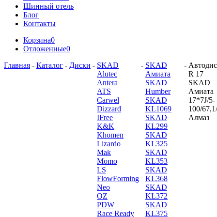
Шинный отель
Блог
Контакты
Корзина
0
Отложенные
0
Главная
-
Каталог
-
Диски
-
SKAD
-
SKAD
-
Автодис
Alutec
Амиата
R 17
Antera
SKAD
SKAD
ATS
Humber
Амиата
Carwel
SKAD
17*7J/5-
Dizzard
KL1069
100/67,1
IFree
SKAD
Алмаз
K&K
KL299
Khomen
SKAD
Lizardo
KL325
Mak
SKAD
Momo
KL353
LS
SKAD
FlowForming
KL368
Neo
SKAD
OZ
KL372
PDW
SKAD
Race Ready
KL375