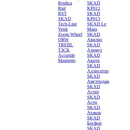
Replica
SKAD
Rial
KP012
RST
SKAD
SKAD
KP013
Tech-Line
SKAD Le
Venti
Mans
Zoom Wheel
SKAD
ORW
Авилис
TREBL
SKAD
ТЗСК
Азимут
Accuride
SKAD
Magnetto
Акита
SKAD
Аллигатор
SKAD
Амстердам
SKAD
Астер
SKAD
Асти
SKAD
Атакор
SKAD
Босфор
SKAD