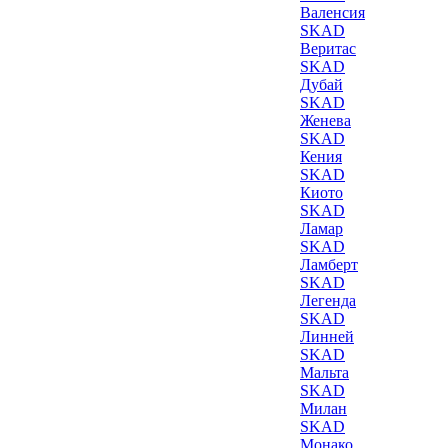
Валенсия
SKAD
Веритас
SKAD
Дубай
SKAD
Женева
SKAD
Кения
SKAD
Киото
SKAD
Ламар
SKAD
Ламберт
SKAD
Легенда
SKAD
Линней
SKAD
Мальта
SKAD
Милан
SKAD
Монако