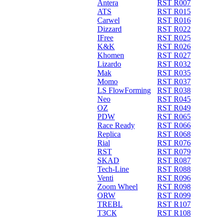
Antera
RST R007
ATS
RST R015
Carwel
RST R016
Dizzard
RST R022
IFree
RST R025
K&K
RST R026
Khomen
RST R027
Lizardo
RST R032
Mak
RST R035
Momo
RST R037
LS FlowForming
RST R038
Neo
RST R045
OZ
RST R049
PDW
RST R065
Race Ready
RST R066
Replica
RST R068
Rial
RST R076
RST
RST R079
SKAD
RST R087
Tech-Line
RST R088
Venti
RST R096
Zoom Wheel
RST R098
ORW
RST R099
TREBL
RST R107
ТЗСК
RST R108