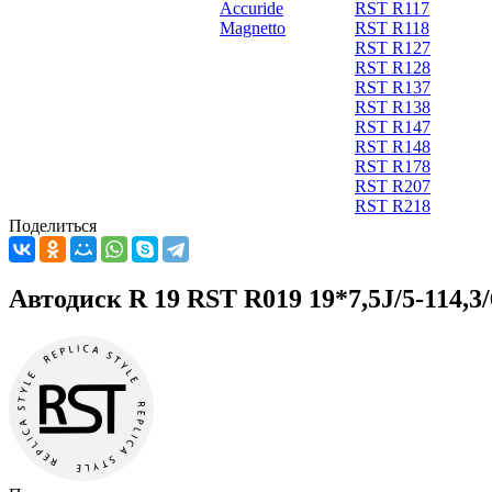
Accuride
RST R117
Magnetto
RST R118
RST R127
RST R128
RST R137
RST R138
RST R147
RST R148
RST R178
RST R207
RST R218
Поделиться
Автодиск R 19 RST R019 19*7,5J/5-114,