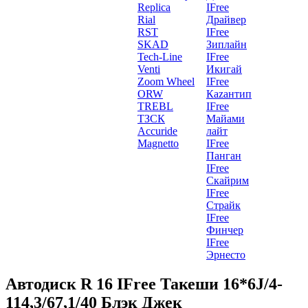
Replica
IFree
Rial
Драйвер
RST
IFree
SKAD
Зиплайн
Tech-Line
IFree
Venti
Икигай
Zoom Wheel
IFree
ORW
Каzантип
TREBL
IFree
ТЗСК
Майами
Accuride
лайт
Magnetto
IFree
Панган
IFree
Скайрим
IFree
Страйк
IFree
Финчер
IFree
Эрнесто
Автодиск R 16 IFree Такеши 16*6J/4-
114,3/67,1/40 Блэк Джек