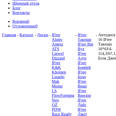
Шинный отель
Блог
Контакты
Корзина
0
Отложенные
0
Главная
-
Каталог
-
Диски
-
IFree
-
IFree
-
Автодиск
Alutec
Такеши
16 IFree
Antera
IFree Big
Такеши
ATS
Byz
16*6J/4-
Carwel
IFree
114,3/67,1
Dizzard
Азур
Блэк Дже
IFree
IFree
K&K
Бомбей
Khomen
IFree
Lizardo
Бохо
Mak
IFree
Momo
Виар
LS
IFree
FlowForming
Винзор
Neo
IFree
OZ
Дайс
PDW
IFree
Race Ready
Джет