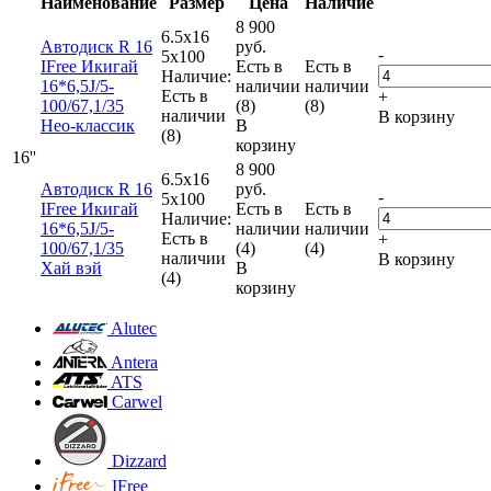
Наименование
Размер
Цена
Наличие
8 900
6.5x16
Автодиск R 16
руб.
-
5x100
IFree Икигай
Есть в
Есть в
Наличие:
16*6,5J/5-
наличии
наличии
Есть в
+
100/67,1/35
(8)
(8)
наличии
В корзину
Нео-классик
В
(8)
корзину
16''
8 900
6.5x16
Автодиск R 16
руб.
-
5x100
IFree Икигай
Есть в
Есть в
Наличие:
16*6,5J/5-
наличии
наличии
Есть в
+
100/67,1/35
(4)
(4)
наличии
В корзину
Хай вэй
В
(4)
корзину
Alutec
Antera
ATS
Carwel
Dizzard
IFree