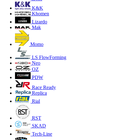
K&K
Khomen
Lizardo
Mak
Momo
LS FlowForming
Neo
OZ
PDW
Race Ready
Replica
Rial
RST
SKAD
Tech-Line