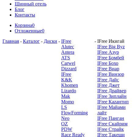
Шинный отель
Блог
Контакты
Корзина
0
Отложенные
0
Главная
-
Каталог
-
Диски
-
IFree
-
IFree Икигай
Alutec
IFree Big Byz
Antera
IFree Азур
ATS
IFree Бомбей
Carwel
IFree Бохо
Dizzard
IFree Виар
IFree
IFree Винзор
K&K
IFree Дайс
Khomen
IFree Джет
Lizardo
IFree Драйвер
Mak
IFree Зиплайн
Momo
IFree Каzантип
LS
IFree Майами
FlowForming
лайт
Neo
IFree Панган
OZ
IFree Скайрим
PDW
IFree Страйк
Race Ready
IFree Такеши