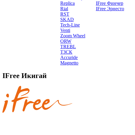
Replica
IFree Финчер
Rial
IFree Эрнесто
RST
SKAD
Tech-Line
Venti
Zoom Wheel
ORW
TREBL
ТЗСК
Accuride
Magnetto
IFree Икигай