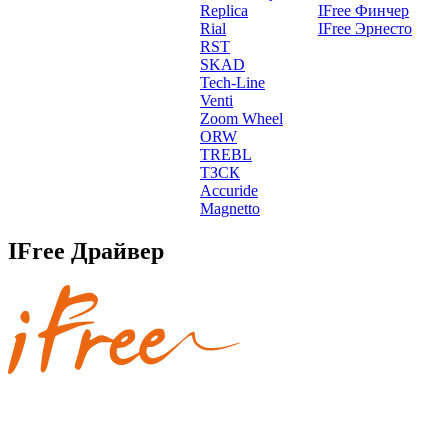
Replica
IFree Финчер
Rial
IFree Эрнесто
RST
SKAD
Tech-Line
Venti
Zoom Wheel
ORW
TREBL
ТЗСК
Accuride
Magnetto
IFree Драйвер