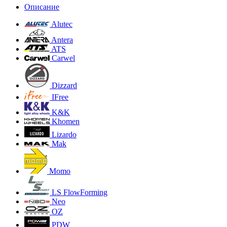
Описание
Alutec
Antera
ATS
Carwel
Dizzard
IFree
K&K
Khomen
Lizardo
Mak
Momo
LS FlowForming
Neo
OZ
PDW