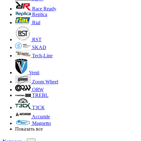
Race Ready
Replica
Rial
RST
SKAD
Tech-Line
Venti
Zoom Wheel
ORW
TREBL
ТЗСК
Accuride
Magnetto
Показать все