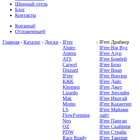
Шинный отель
Блог
Контакты
Корзина
0
Отложенные
0
Главная
-
Каталог
-
Диски
-
IFree
-
IFree Драйвер
Alutec
IFree Big Byz
Antera
IFree Азур
ATS
IFree Бомбей
Carwel
IFree Бохо
Dizzard
IFree Виар
IFree
IFree Винзор
K&K
IFree Дайс
Khomen
IFree Джет
Lizardo
IFree Зиплайн
Mak
IFree Икигай
Momo
IFree Каzантип
LS
IFree Майами
FlowForming
лайт
Neo
IFree Панган
OZ
IFree Скайрим
PDW
IFree Страйк
Race Ready
IFree Такеши