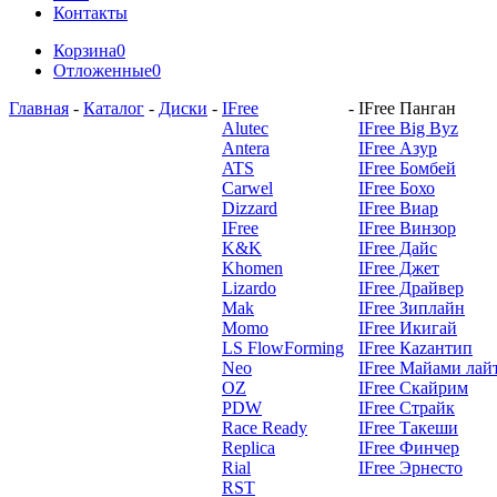
Контакты
Корзина
0
Отложенные
0
Главная
-
Каталог
-
Диски
-
IFree
-
IFree Панган
Alutec
IFree Big Byz
Antera
IFree Азур
ATS
IFree Бомбей
Carwel
IFree Бохо
Dizzard
IFree Виар
IFree
IFree Винзор
K&K
IFree Дайс
Khomen
IFree Джет
Lizardo
IFree Драйвер
Mak
IFree Зиплайн
Momo
IFree Икигай
LS FlowForming
IFree Каzантип
Neo
IFree Майами лай
OZ
IFree Скайрим
PDW
IFree Страйк
Race Ready
IFree Такеши
Replica
IFree Финчер
Rial
IFree Эрнесто
RST