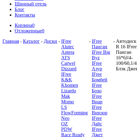
Шинный отель
Блог
Контакты
Корзина
0
Отложенные
0
Главная
-
Каталог
-
Диски
-
IFree
-
IFree
-
Автодиск
Alutec
Панган
R 16 IFree
Antera
IFree Big
Панган
ATS
Byz
16*6J/4-
Carwel
IFree
100/60,1/
Dizzard
Азур
Блэк Дже
IFree
IFree
K&K
Бомбей
Khomen
IFree
Lizardo
Бохо
Mak
IFree
Momo
Виар
LS
IFree
FlowForming
Винзор
Neo
IFree
OZ
Дайс
PDW
IFree
Race Ready
Джет