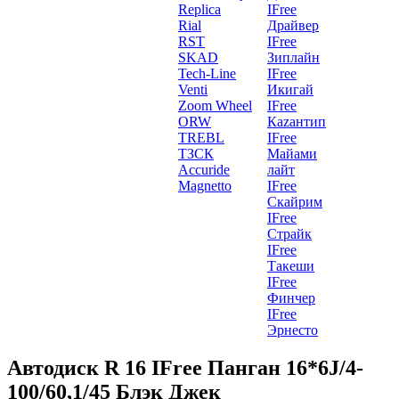
Replica
IFree
Rial
Драйвер
RST
IFree
SKAD
Зиплайн
Tech-Line
IFree
Venti
Икигай
Zoom Wheel
IFree
ORW
Каzантип
TREBL
IFree
ТЗСК
Майами
Accuride
лайт
Magnetto
IFree
Скайрим
IFree
Страйк
IFree
Такеши
IFree
Финчер
IFree
Эрнесто
Автодиск R 16 IFree Панган 16*6J/4-
100/60,1/45 Блэк Джек