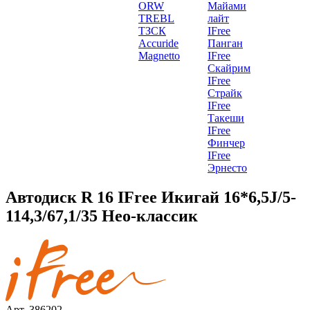
ORW
Майами
TREBL
лайт
ТЗСК
IFree
Accuride
Панган
Magnetto
IFree
Скайрим
IFree
Страйк
IFree
Такеши
IFree
Финчер
IFree
Эрнесто
Автодиск R 16 IFree Икигай 16*6,5J/5-
114,3/67,1/35 Нео-классик
Арт. 386202