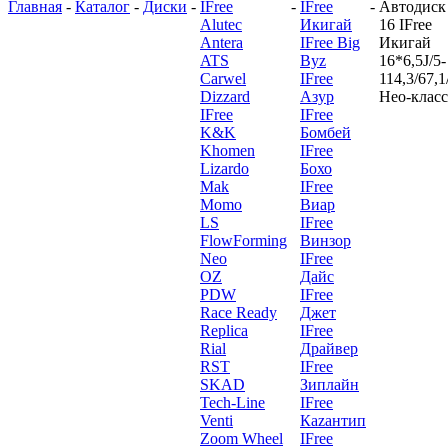
Главная
-
Каталог
-
Диски
-
IFree
-
IFree
-
Автодиск
Alutec
Икигай
16 IFree
Antera
IFree Big
Икигай
ATS
Byz
16*6,5J/5-
Carwel
IFree
114,3/67,1
Dizzard
Азур
Нео-клас
IFree
IFree
K&K
Бомбей
Khomen
IFree
Lizardo
Бохо
Mak
IFree
Momo
Виар
LS
IFree
FlowForming
Винзор
Neo
IFree
OZ
Дайс
PDW
IFree
Race Ready
Джет
Replica
IFree
Rial
Драйвер
RST
IFree
SKAD
Зиплайн
Tech-Line
IFree
Venti
Каzантип
Zoom Wheel
IFree