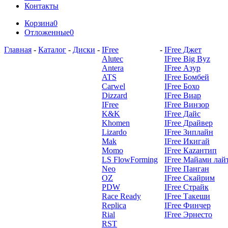
Контакты
Корзина
0
Отложенные
0
Главная
-
Каталог
-
Диски
-
IFree
-
IFree Джет
Alutec
IFree Big Byz
Antera
IFree Азур
ATS
IFree Бомбей
Carwel
IFree Бохо
Dizzard
IFree Виар
IFree
IFree Винзор
K&K
IFree Дайс
Khomen
IFree Драйвер
Lizardo
IFree Зиплайн
Mak
IFree Икигай
Momo
IFree Каzантип
LS FlowForming
IFree Майами лай
Neo
IFree Панган
OZ
IFree Скайрим
PDW
IFree Страйк
Race Ready
IFree Такеши
Replica
IFree Финчер
Rial
IFree Эрнесто
RST