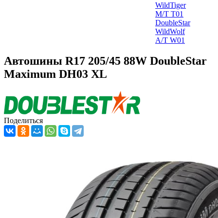
WildTiger
M/T T01
DoubleStar
WildWolf
A/T W01
Автошины R17 205/45 88W DoubleStar
Maximum DH03 XL
Поделиться