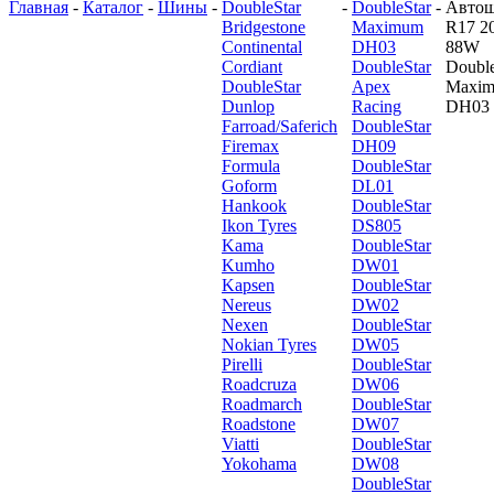
Главная
-
Каталог
-
Шины
-
DoubleStar
-
DoubleStar
-
Авто
Bridgestone
Maximum
R17 2
Continental
DH03
88W
Cordiant
DoubleStar
Double
DoubleStar
Apex
Maxi
Dunlop
Racing
DH03
Farroad/Saferich
DoubleStar
Firemax
DH09
Formula
DoubleStar
Goform
DL01
Hankook
DoubleStar
Ikon Tyres
DS805
Kama
DoubleStar
Kumho
DW01
Kapsen
DoubleStar
Nereus
DW02
Nexen
DoubleStar
Nokian Tyres
DW05
Pirelli
DoubleStar
Roadcruza
DW06
Roadmarch
DoubleStar
Roadstone
DW07
Viatti
DoubleStar
Yokohama
DW08
DoubleStar