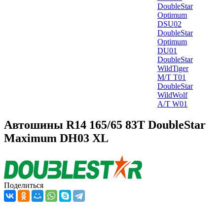
DoubleStar
Optimum
DSU02
DoubleStar
Optimum
DU01
DoubleStar
WildTiger
M/T T01
DoubleStar
WildWolf
A/T W01
Автошины R14 165/65 83T DoubleStar
Maximum DH03 XL
Поделиться