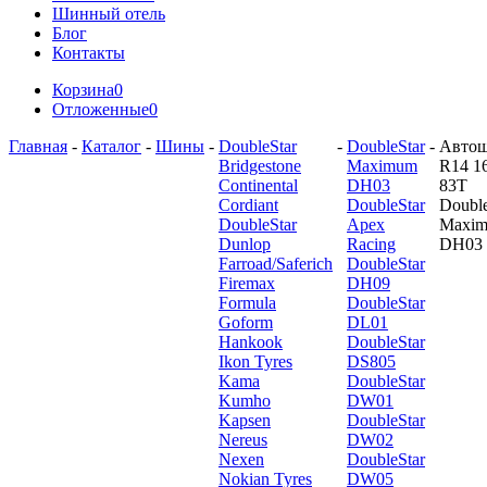
Шинный отель
Блог
Контакты
Корзина
0
Отложенные
0
Главная
-
Каталог
-
Шины
-
DoubleStar
-
DoubleStar
-
Авто
Bridgestone
Maximum
R14 1
Continental
DH03
83T
Cordiant
DoubleStar
Double
DoubleStar
Apex
Maxi
Dunlop
Racing
DH03
Farroad/Saferich
DoubleStar
Firemax
DH09
Formula
DoubleStar
Goform
DL01
Hankook
DoubleStar
Ikon Tyres
DS805
Kama
DoubleStar
Kumho
DW01
Kapsen
DoubleStar
Nereus
DW02
Nexen
DoubleStar
Nokian Tyres
DW05