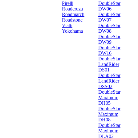
Pirelli
DoubleStar
Roadcruza
DW06
Roadmarch
DoubleStar
Roadstone
DW07
Viatti
DoubleStar
Yokohama
DW08
DoubleStar
DW09
DoubleStar
DW16
DoubleStar
LandRider
DS01
DoubleStar
LandRider
DSS02
DoubleStar
Maximum
DH05
DoubleStar
Maximum
DH08
DoubleStar
Maximum
DLA02