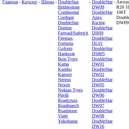
Главная
-
Каталог
-
Шины
-
DoubleStar
-
DoubleStar
-
Авто
Bridgestone
DW09
R20 3
Continental
DoubleStar
106T
Cordiant
Apex
Double
DoubleStar
Racing
DW09
Dunlop
DoubleStar
Farroad/Saferich
DH09
Firemax
DoubleStar
Formula
DL01
Goform
DoubleStar
Hankook
DS805
Ikon Tyres
DoubleStar
Kama
DW01
Kumho
DoubleStar
Kapsen
DW02
Nereus
DoubleStar
Nexen
DW05
Nokian Tyres
DoubleStar
Pirelli
DW06
Roadcruza
DoubleStar
Roadmarch
DW07
Roadstone
DoubleStar
Viatti
DW08
Yokohama
DoubleStar
DW16