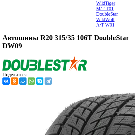
WildTiger
M/T T01
DoubleStar
WildWolf
A/T W01
Автошины R20 315/35 106T DoubleStar
DW09
Поделиться