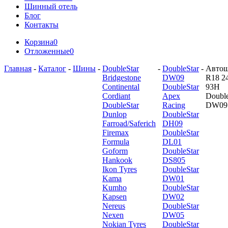
Шинный отель
Блог
Контакты
Корзина
0
Отложенные
0
Главная
-
Каталог
-
Шины
-
DoubleStar
-
DoubleStar
-
Авто
Bridgestone
DW09
R18 2
Continental
DoubleStar
93H
Cordiant
Apex
Double
DoubleStar
Racing
DW09
Dunlop
DoubleStar
Farroad/Saferich
DH09
Firemax
DoubleStar
Formula
DL01
Goform
DoubleStar
Hankook
DS805
Ikon Tyres
DoubleStar
Kama
DW01
Kumho
DoubleStar
Kapsen
DW02
Nereus
DoubleStar
Nexen
DW05
Nokian Tyres
DoubleStar