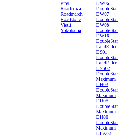
Pirelli
DW06
Roadcruza
DoubleStar
Roadmarch
DW07
Roadstone
DoubleStar
Viatti
DW08
Yokohama
DoubleStar
DW16
DoubleStar
LandRider
DS01
DoubleStar
LandRider
DSS02
DoubleStar
Maximum
DH03
DoubleStar
Maximum
DH05
DoubleStar
Maximum
DH08
DoubleStar
Maximum
DLA02