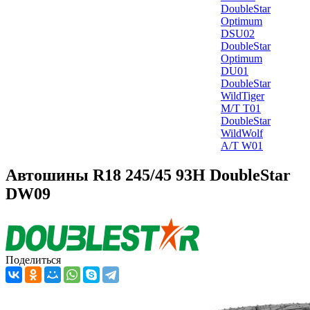
DoubleStar
Optimum
DSU02
DoubleStar
Optimum
DU01
DoubleStar
WildTiger
M/T T01
DoubleStar
WildWolf
A/T W01
Автошины R18 245/45 93H DoubleStar
DW09
Поделиться