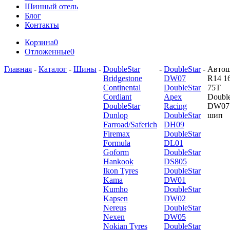
Шинный отель
Блог
Контакты
Корзина
0
Отложенные
0
Главная
-
Каталог
-
Шины
-
DoubleStar
-
DoubleStar
-
Авто
Bridgestone
DW07
R14 1
Continental
DoubleStar
75T
Cordiant
Apex
Double
DoubleStar
Racing
DW07
Dunlop
DoubleStar
шип
Farroad/Saferich
DH09
Firemax
DoubleStar
Formula
DL01
Goform
DoubleStar
Hankook
DS805
Ikon Tyres
DoubleStar
Kama
DW01
Kumho
DoubleStar
Kapsen
DW02
Nereus
DoubleStar
Nexen
DW05
Nokian Tyres
DoubleStar