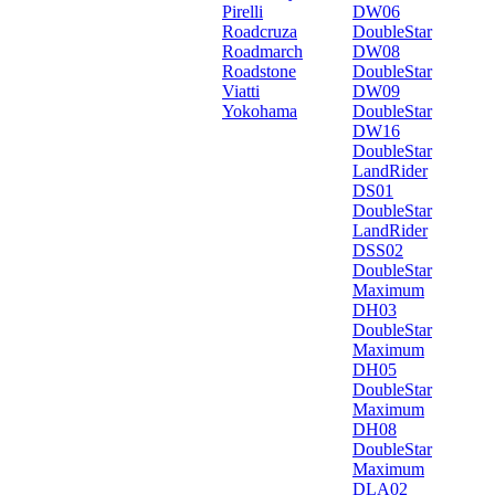
Pirelli
DW06
Roadcruza
DoubleStar
Roadmarch
DW08
Roadstone
DoubleStar
Viatti
DW09
Yokohama
DoubleStar
DW16
DoubleStar
LandRider
DS01
DoubleStar
LandRider
DSS02
DoubleStar
Maximum
DH03
DoubleStar
Maximum
DH05
DoubleStar
Maximum
DH08
DoubleStar
Maximum
DLA02