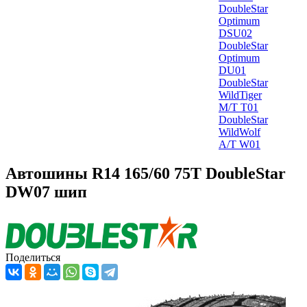
DoubleStar
Optimum
DSU02
DoubleStar
Optimum
DU01
DoubleStar
WildTiger
M/T T01
DoubleStar
WildWolf
A/T W01
Автошины R14 165/60 75T DoubleStar
DW07 шип
Поделиться