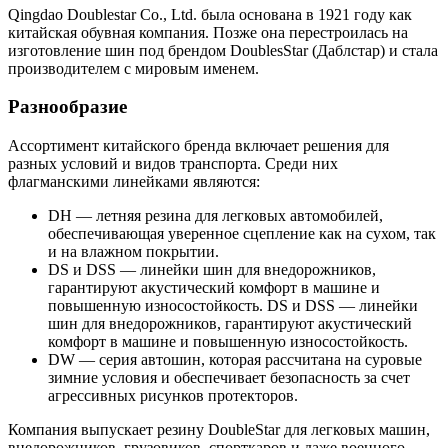
Qingdao Doublestar Co., Ltd. была основана в 1921 году как
китайская обувная компания. Позже она перестроилась на
изготовление шин под брендом DoublesStar (Даблстар) и стала
производителем с мировым именем.
Разнообразие
Ассортимент китайского бренда включает решения для
разных условий и видов транспорта. Среди них
флагманскими линейками являются:
DH — летняя резина для легковых автомобилей,
обеспечивающая уверенное сцепление как на сухом, так
и на влажном покрытии.
DS и DSS — линейки шин для внедорожников,
гарантируют акустический комфорт в машине и
повышенную износостойкость. DS и DSS — линейки
шин для внедорожников, гарантируют акустический
комфорт в машине и повышенную износостойкость.
DW — серия автошин, которая рассчитана на суровые
зимние условия и обеспечивает безопасность за счет
агрессивных рисунков протекторов.
Компания выпускает резину DoubleStar для легковых машин,
внедорожников, грузовиков, спорткаров и даже военного