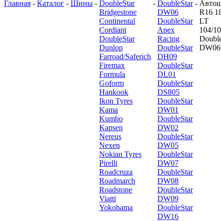
Главная
-
Каталог
-
Шины
-
DoubleStar
-
DoubleStar
-
Авто
Bridgestone
DW06
R16 1
Continental
DoubleStar
LT
Cordiant
Apex
104/1
DoubleStar
Racing
Double
Dunlop
DoubleStar
DW06
Farroad/Saferich
DH09
Firemax
DoubleStar
Formula
DL01
Goform
DoubleStar
Hankook
DS805
Ikon Tyres
DoubleStar
Kama
DW01
Kumho
DoubleStar
Kapsen
DW02
Nereus
DoubleStar
Nexen
DW05
Nokian Tyres
DoubleStar
Pirelli
DW07
Roadcruza
DoubleStar
Roadmarch
DW08
Roadstone
DoubleStar
Viatti
DW09
Yokohama
DoubleStar
DW16