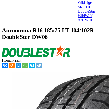
WildTiger
M/T T01
DoubleStar
WildWolf
A/T W01
Автошины R16 185/75 LT 104/102R
DoubleStar DW06
Поделиться