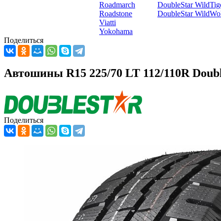
Roadmarch
DoubleStar WildTi
Roadstone
DoubleStar WildWo
Viatti
Yokohama
Поделиться
Автошины R15 225/70 LT 112/110R Doub
Поделиться