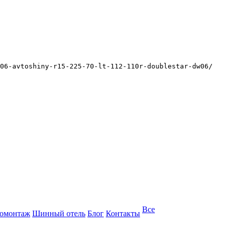
w06-avtoshiny-r15-225-70-lt-112-110r-doublestar-dw06/
Все
омонтаж
Шинный отель
Блог
Контакты