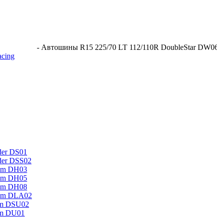
-
Автошины R15 225/70 LT 112/110R DoubleStar DW0
acing
der DS01
der DSS02
um DH03
um DH05
um DH08
mum DLA02
um DSU02
um DU01