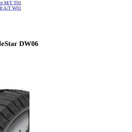
ger M/T T01
lf A/T W01
leStar DW06