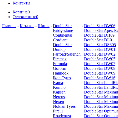
Контакты
Корзина
0
Отложенные
0
Главная
-
Каталог
-
Шины
-
DoubleStar
-
DoubleStar DW06
Bridgestone
DoubleStar Apex R
Continental
DoubleStar DH09
Cordiant
DoubleStar DL01
DoubleStar
DoubleStar DS805
Dunlop
DoubleStar DW01
Farroad/Saferich
DoubleStar DW02
Firemax
DoubleStar DW05
Formula
DoubleStar DW07
Goform
DoubleStar DW08
Hankook
DoubleStar DW09
Ikon Tyres
DoubleStar DW16
Kama
DoubleStar LandRi
Kumho
DoubleStar LandRi
Kapsen
DoubleStar Maxim
Nereus
DoubleStar Maxim
Nexen
DoubleStar Maxim
Nokian Tyres
DoubleStar Maxi
Pirelli
DoubleStar Optim
Roadcruza
DoubleStar Optim