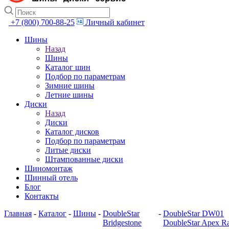
+7 (800) 700-88-25
Личный кабинет
Шины
Назад
Шины
Каталог шин
Подбор по параметрам
Зимние шины
Летние шины
Диски
Назад
Диски
Каталог дисков
Подбор по параметрам
Литые диски
Штампованные диски
Шиномонтаж
Шинный отель
Блог
Контакты
Главная
-
Каталог
-
Шины
-
DoubleStar
-
DoubleStar DW01
Bridgestone
DoubleStar Apex R