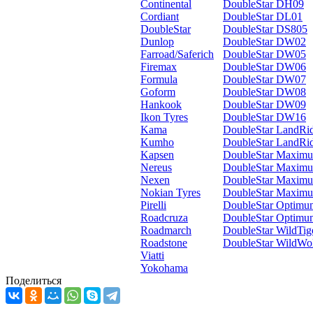
Continental
DoubleStar DH09
Cordiant
DoubleStar DL01
DoubleStar
DoubleStar DS805
Dunlop
DoubleStar DW02
Farroad/Saferich
DoubleStar DW05
Firemax
DoubleStar DW06
Formula
DoubleStar DW07
Goform
DoubleStar DW08
Hankook
DoubleStar DW09
Ikon Tyres
DoubleStar DW16
Kama
DoubleStar LandRi
Kumho
DoubleStar LandRi
Kapsen
DoubleStar Maxim
Nereus
DoubleStar Maxim
Nexen
DoubleStar Maxim
Nokian Tyres
DoubleStar Maxi
Pirelli
DoubleStar Optim
Roadcruza
DoubleStar Optim
Roadmarch
DoubleStar WildTi
Roadstone
DoubleStar WildWo
Viatti
Yokohama
Поделиться