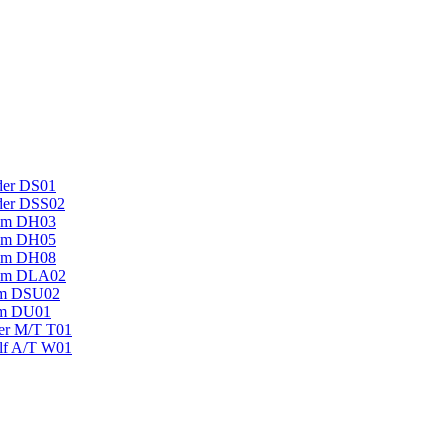
der DS01
der DSS02
um DH03
um DH05
um DH08
mum DLA02
um DSU02
um DU01
ger M/T T01
lf A/T W01