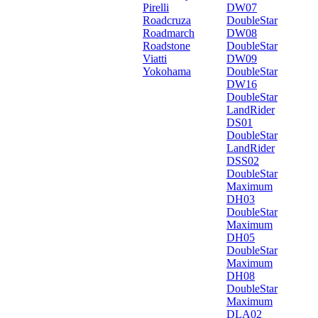
Pirelli
DW07
Roadcruza
DoubleStar
Roadmarch
DW08
Roadstone
DoubleStar
Viatti
DW09
Yokohama
DoubleStar
DW16
DoubleStar
LandRider
DS01
DoubleStar
LandRider
DSS02
DoubleStar
Maximum
DH03
DoubleStar
Maximum
DH05
DoubleStar
Maximum
DH08
DoubleStar
Maximum
DLA02