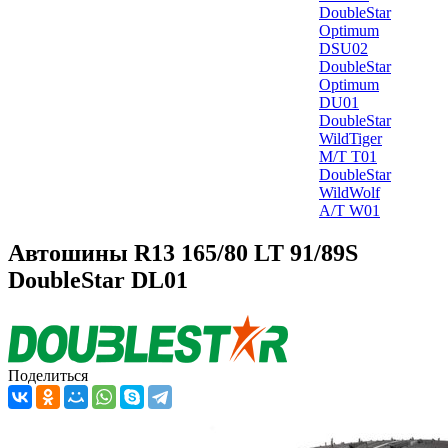
DoubleStar
Optimum
DSU02
DoubleStar
Optimum
DU01
DoubleStar
WildTiger
M/T T01
DoubleStar
WildWolf
A/T W01
Автошины R13 165/80 LT 91/89S
DoubleStar DL01
Поделиться