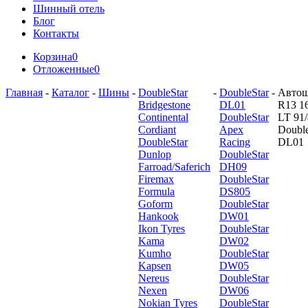
Шинный отель
Блог
Контакты
Корзина
0
Отложенные
0
Главная
-
Каталог
-
Шины
-
DoubleStar
-
DoubleStar
-
Авто
Bridgestone
DL01
R13 1
Continental
DoubleStar
LT 91
Cordiant
Apex
Double
DoubleStar
Racing
DL01
Dunlop
DoubleStar
Farroad/Saferich
DH09
Firemax
DoubleStar
Formula
DS805
Goform
DoubleStar
Hankook
DW01
Ikon Tyres
DoubleStar
Kama
DW02
Kumho
DoubleStar
Kapsen
DW05
Nereus
DoubleStar
Nexen
DW06
Nokian Tyres
DoubleStar