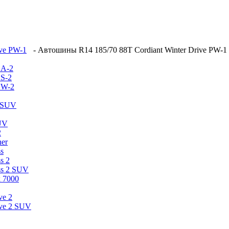
ive PW-1
-
Автошины R14 185/70 88T Cordiant Winter Drive PW-1
CA-2
CS-2
CW-2
2 SUV
SUV
2
ner
s
s 2
ss 2 SUV
 7000
ve 2
ive 2 SUV