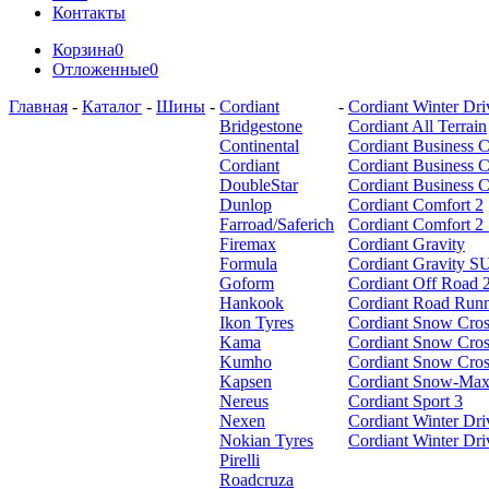
Контакты
Корзина
0
Отложенные
0
Главная
-
Каталог
-
Шины
-
Cordiant
-
Cordiant Winter Dr
Bridgestone
Cordiant All Terrain
Continental
Cordiant Business 
Cordiant
Cordiant Business 
DoubleStar
Cordiant Business 
Dunlop
Cordiant Comfort 2
Farroad/Saferich
Cordiant Comfort 
Firemax
Cordiant Gravity
Formula
Cordiant Gravity 
Goform
Cordiant Off Road 
Hankook
Cordiant Road Run
Ikon Tyres
Cordiant Snow Cros
Kama
Cordiant Snow Cros
Kumho
Cordiant Snow Cro
Kapsen
Cordiant Snow-Max
Nereus
Cordiant Sport 3
Nexen
Cordiant Winter Dri
Nokian Tyres
Cordiant Winter Dr
Pirelli
Roadcruza