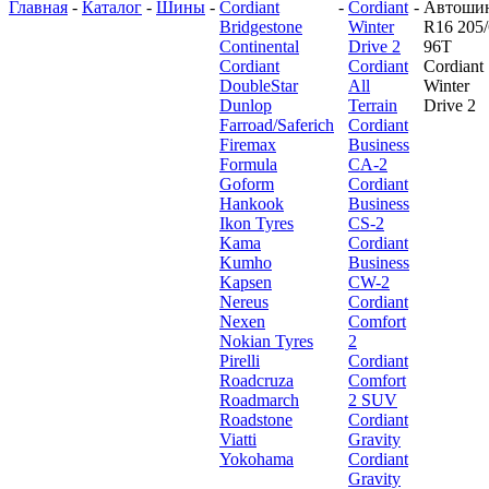
Главная
-
Каталог
-
Шины
-
Cordiant
-
Cordiant
-
Автоши
Bridgestone
Winter
R16 205/
Continental
Drive 2
96T
Cordiant
Cordiant
Cordiant
DoubleStar
All
Winter
Dunlop
Terrain
Drive 2
Farroad/Saferich
Cordiant
Firemax
Business
Formula
CA-2
Goform
Cordiant
Hankook
Business
Ikon Tyres
CS-2
Kama
Cordiant
Kumho
Business
Kapsen
CW-2
Nereus
Cordiant
Nexen
Comfort
Nokian Tyres
2
Pirelli
Cordiant
Roadcruza
Comfort
Roadmarch
2 SUV
Roadstone
Cordiant
Viatti
Gravity
Yokohama
Cordiant
Gravity